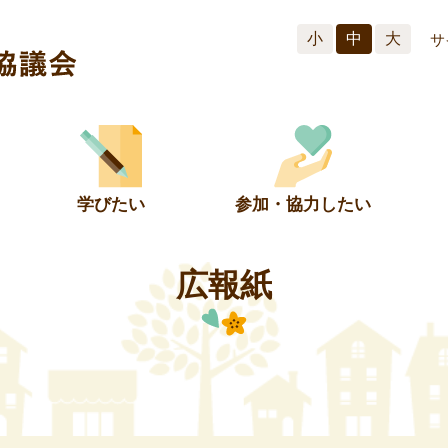
小
中
大
サ
学びたい
参加・協力したい
広報紙