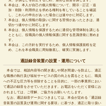
失、き損などを防止するため、適切な措置を講じます。
本会は、本人が自己の個人情報について、開示・訂正・追
加・削除・利用停止を求める権利を有していることを確認
し、これらの申出があった場合には速やかに対応します。
本会は、個人情報の取扱いに関する苦情があったときは、適
切かつ速やかに対応します。
本会は、個人情報を保護するために適切な管理体制を講じる
とともに、役職員の個人情報保護に関する意識啓発に努めま
す。
本会は、この方針を実行するため、個人情報保護規程を定
め、これを本会職員に周知徹底し、確実に実施します。
通話録音装置の設置・運用について
本会では、相談内容等の聞き逃しや聞き間違いを防止し、適正
な職務の執行及び福祉サービスの質の向上を図るとともに、職員
への不正な圧力等を排除することを目的に、一部の事業所におい
て通話の録音をさせていただきます。お電話をいただく皆様にお
かれましては、ご理解、ご協力をお願いいたします。
なお、通話録音データにつきましては、本会が定める「通話録
音装置の設置及び運用に関する要項」に基づき、適正に取り扱い