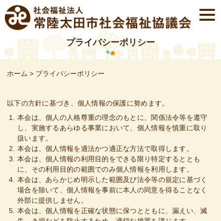
Skip
togg
to
navi
content
プライバシーポリシー
ホーム
>
プライバシーポリシー
以下の方針に基づき、個人情報の保護に努めます。
本会は、個人の人格尊重の理念のもとに、関係法令等を遵守
し、実施するあらゆる事業において、個人情報を慎重に取り
扱います。
本会は、個人情報を適法かつ適正な方法で取得します。
本会は、個人情報の利用目的をできる限り特定するととも
に、その利用目的の範囲でのみ個人情報を利用します。
本会は、あらかじめ明示した範囲及び法令等の規定に基づく
場合を除いて、個人情報を事前に本人の同意を得ることなく
外部に提供しません。
本会は、個人情報を正確な状態に保つとともに、漏えい、滅