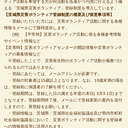
ティア活動を希望する方が同活動を迅速かつ円滑に行えるよう備
える「茨城県災害ボランティア」登録制度を導入しています。
【茨城県災害ボランティア登録制度の概要及び留意事項等】
・登録いただいた方には、災害ボランティア活動に関する各種
情報をメールにて随時送信します。
(例) 【平常時】災害ボランティア活動に係る各種参考情報
やイベント情報など
【災害時】災害ボランティアセンターの開設情報や災害ボランテ
ィアの募集情報など
※登録したことで、災害発生時のボランティア活動が義務づけ
られるものではありません。
・登録にあたっては、メールアドレスが必要です。
・登録の対象者は15歳以上となります。なお、18歳未満の場合
は、登録前に保護者の了解を得てください。
・登録期間は、登録した日の属する年度の末日( 3月3 1日)まで
となります。登録期間終了後、メールにて登録更新の案内を送付
しますので、再登録をお願いします。
・登録情報は、茨城県・茨城県社会福祉協議会及び県内市町村
社会福祉協議会において、災害ボランティア活動に関する登録者
への情報発信等に活用されます。