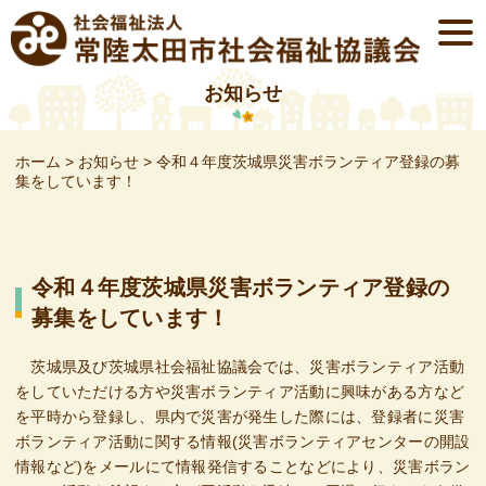
Skip
togg
to
navi
content
お知らせ
ホーム
>
お知らせ
>
令和４年度茨城県災害ボランティア登録の募
集をしています！
令和４年度茨城県災害ボランティア登録の
募集をしています！
茨城県及び茨城県社会福祉協議会では、災害ボランティア活動
をしていただける方や災害ボランティア活動に興味がある方など
を平時から登録し、県内で災害が発生した際には、登録者に災害
ボランティア活動に関する情報(災害ボランティアセンターの開設
情報など)をメールにて情報発信することなどにより、災害ボラン