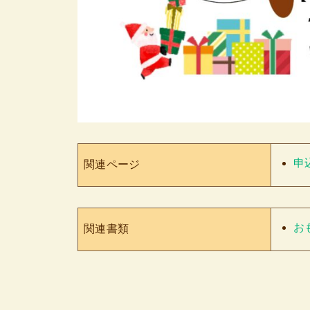
申
関連ページ
お
関連書類