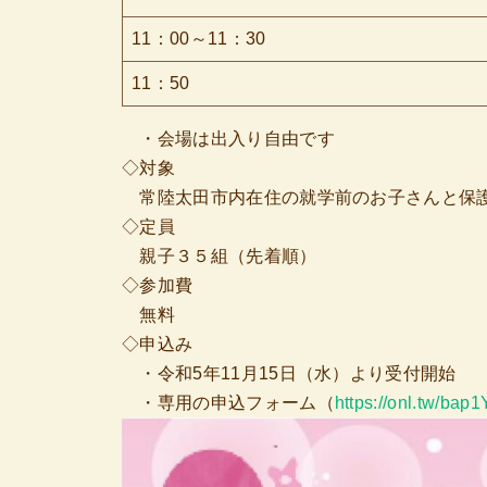
11：00～11：30
11：50
・会場は出入り自由です
◇対象
常陸太田市内在住の就学前のお子さんと保
◇定員
親子３５組（先着順）
◇参加費
無料
◇申込み
・令和5年11月15日（水）より受付開始
・専用の申込フォーム（
https://onl.tw/bap