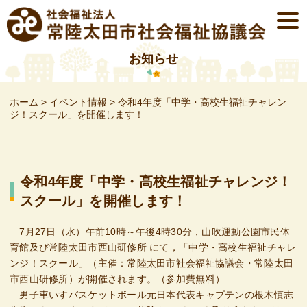
Skip
togg
to
navi
content
お知らせ
ホーム
>
イベント情報
>
令和4年度「中学・高校生福祉チャレン
ジ！スクール」を開催します！
令和4年度「中学・高校生福祉チャレンジ！
スクール」を開催します！
7月27日（水）午前10時～午後4時30分，山吹運動公園市民体
育館及び常陸太田市西山研修所 にて，「中学・高校生福祉チャレ
ンジ！スクール」（主催：常陸太田市社会福祉協議会・常陸太田
市西山研修所）が開催されます。（参加費無料）
男子車いすバスケットボール元日本代表キャプテンの根木慎志