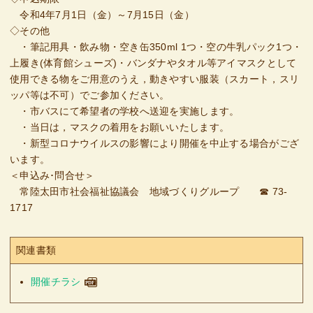
令和4年7月1日（金）～7月15日（金）
◇その他
・筆記用具・飲み物・空き缶350ml 1つ・空の牛乳パック1つ・
上履き(体育館シューズ)・バンダナやタオル等アイマスクとして
使用できる物をご用意のうえ，動きやすい服装（スカート，スリ
ッパ等は不可）でご参加ください。
・市バスにて希望者の学校へ送迎を実施します。
・当日は，マスクの着用をお願いいたします。
・新型コロナウイルスの影響により開催を中止する場合がござ
います。
＜申込み･問合せ＞
常陸太田市社会福祉協議会 地域づくりグループ ☎ 73‐
1717
関連書類
開催チラシ