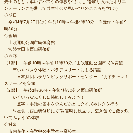
先生のもと，車いすバスケの体験や“ふくし”を取り入れたオリエ
ンテーリングを通して共生社会や思いやりのこころを学ぼう！！
◇期日
令和4年7月27日(水) 午前10時～午後4時30分 ※受付：午前9
時30分～
◇会場
山吹運動公園市民体育館
常陸太田市西山研修所
◇内容
【1部】 午前10時～午前11時30分／山吹運動公園市民体育館
車いすバスケ体験・パラアスリートによる講話
・日本財団パラリンピックサポートセンター “あすチャレ！
スクール”を実施
【2部】 午後1時30分～午後4時30分／西山研修所
いろいろなふくしに挑戦してみよう！
・点字・手話の基本を学んだあとにクイズやレクを行う
※昼食は西山研修所にて“災害時に役立つ、空き缶でご飯を炊
いてみよう”の体験
◇対象
市内在住・在学中の中学生～高校生