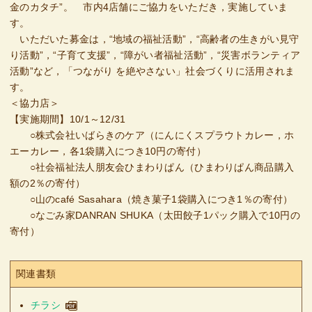
金のカタチ”。 市内4店舗にご協力をいただき，実施していま
す。
いただいた募金は，“地域の福祉活動”，“高齢者の生きがい見守
り活動”，“子育て支援”，“障がい者福祉活動”，“災害ボランティア
活動”など，「つながり を絶やさない」社会づくりに活用されま
す。
＜協力店＞
【実施期間】10/1～12/31
○株式会社いばらきのケア（にんにくスプラウトカレー，ホ
エーカレー，各1袋購入につき10円の寄付）
○社会福祉法人朋友会ひまわりぱん（ひまわりぱん商品購入
額の2％の寄付）
○山のcafé Sasahara（焼き菓子1袋購入につき1％の寄付）
○なごみ家DANRAN SHUKA（太田餃子1パック購入で10円の
寄付）
関連書類
チラシ