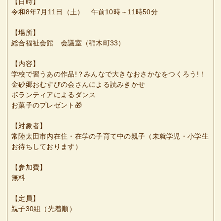
【日時】
令和8年7月11日（土） 午前10時～11時50分
【場所】
総合福祉会館 会議室（稲木町33）
【内容】
学校で習うあの作品!？みんなで大きなおさかなをつくろう!！
金砂郷おむすびの会さんによる読みきかせ
ボランティアによるダンス
お菓子のプレゼント🎁
【対象者】
常陸太田市内在住・在学の子育て中の親子（未就学児・小学生
お待ちしております）
【参加費】
無料
【定員】
親子30組（先着順）