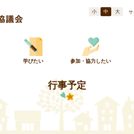
小
中
大
サ
学びたい
参加・協力したい
行事予定