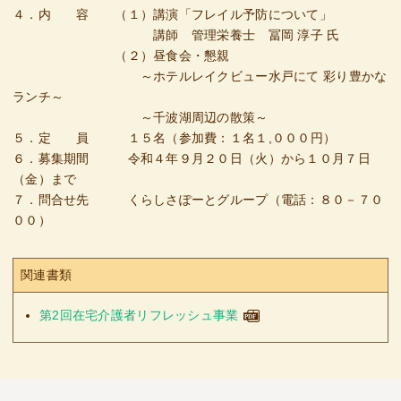
４．内 容 （１）講演「フレイル予防について」
講師 管理栄養士 冨岡 淳子 氏
（２）昼食会・懇親
～ホテルレイクビュー水戸にて 彩り豊かな
ランチ～
～千波湖周辺の散策～
５．定 員 １５名（参加費：１名１,０００円）
６．募集期間 令和４年９月２０日（火）から１０月７日
（金）まで
７．問合せ先 くらしさぽーとグループ（電話：８０－７０
００）
関連書類
第2回在宅介護者リフレッシュ事業