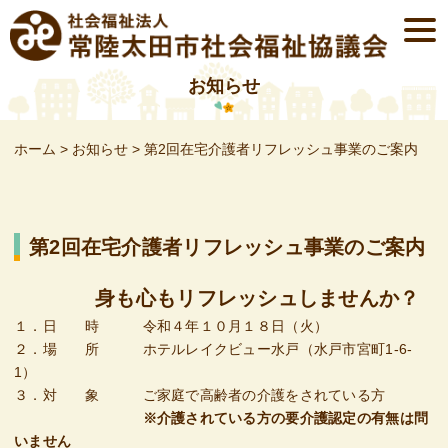
Skip
togg
to
navi
content
お知らせ
ホーム
>
お知らせ
>
第2回在宅介護者リフレッシュ事業のご案内
第2回在宅介護者リフレッシュ事業のご案内
身も心もリフレッシュしませんか？
１．日 時 令和４年１０月１８日（火）
２．場 所 ホテルレイクビュー水戸（水戸市宮町1-6-
1）
３．対 象 ご家庭で高齢者の介護をされている方
※介護されている方の要介護認定の有無は問
いません